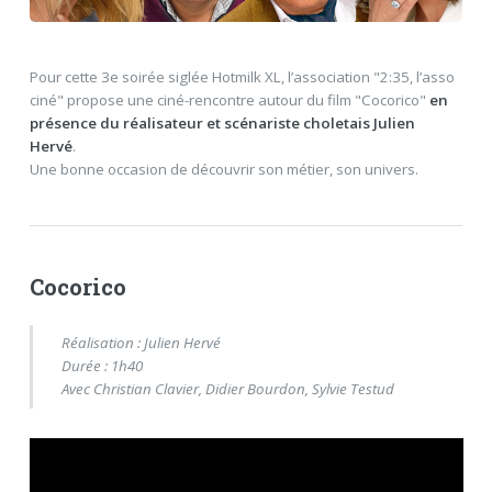
Pour cette 3e soirée siglée Hotmilk XL, l’association "2:35, l’asso
ciné" propose une ciné-rencontre autour du film "Cocorico"
en
présence du réalisateur et scénariste choletais Julien
Hervé
.
Une bonne occasion de découvrir son métier, son univers.
Cocorico
Réalisation : Julien Hervé
Durée : 1h40
Avec Christian Clavier, Didier Bourdon, Sylvie Testud