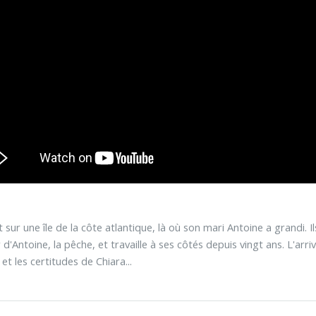
it sur une île de la côte atlantique, là où son mari Antoine a grandi.
r d'Antoine, la pêche, et travaille à ses côtés depuis vingt ans. L'ar
 et les certitudes de Chiara...