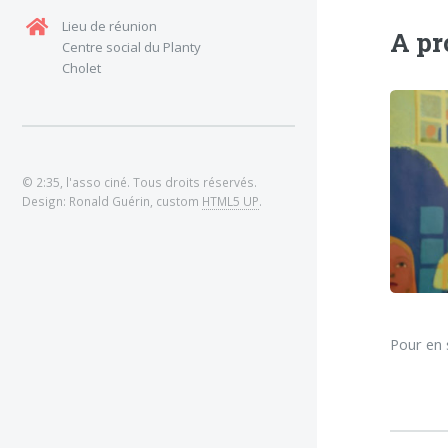
Lieu de réunion
A pr
Centre social du Planty
Cholet
© 2:35, l'asso ciné. Tous droits réservés.
Design: Ronald Guérin, custom
HTML5 UP
.
Pour en 