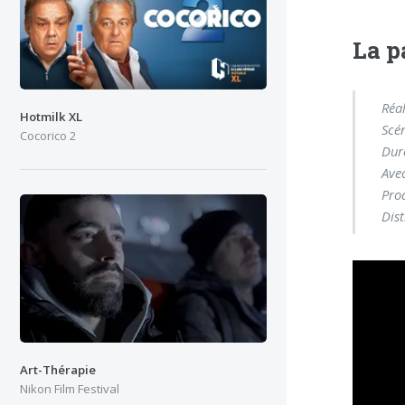
La p
Réal
Hotmilk XL
Scé
Cocorico 2
Dur
Ave
Pro
Dist
Art-Thérapie
Nikon Film Festival