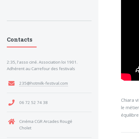
Contacts
2:35, l'asso ciné. Association loi 1901.
Adhérent au Carrefour des festivals
235@hotmilk-festival.com
Chiara v
06 72 52 74 38
le métie
équilibre
Cinéma CGR Arcades Rougé
Cholet