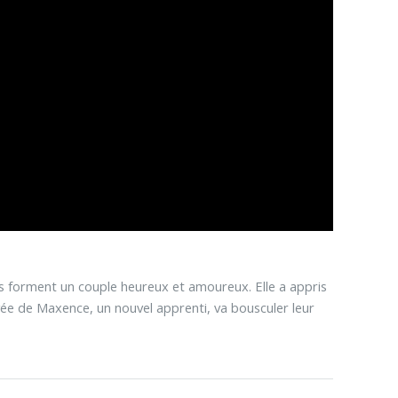
 Ils forment un couple heureux et amoureux. Elle a appris
rivée de Maxence, un nouvel apprenti, va bousculer leur