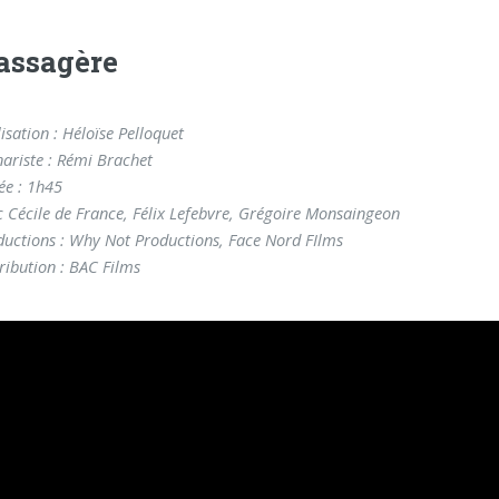
assagère
isation : Héloïse Pelloquet
nariste : Rémi Brachet
ée : 1h45
c Cécile de France, Félix Lefebvre, Grégoire Monsaingeon
ductions : Why Not Productions, Face Nord FIlms
ribution : BAC Films