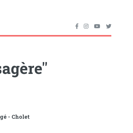
sagère"
gé - Cholet