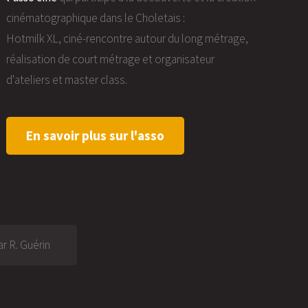
cinématographique dans le Choletais :
Hotmilk XL, ciné-rencontre autour du long métrage,
réalisation de court métrage et organisateur
d'ateliers et master class.
En savoir plus sur l'asso
r R. Guérin