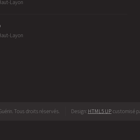
-Haut-Layon
0
-Haut-Layon
uérin. Tous droits réservés.
Design:
HTML5 UP
customisé pa