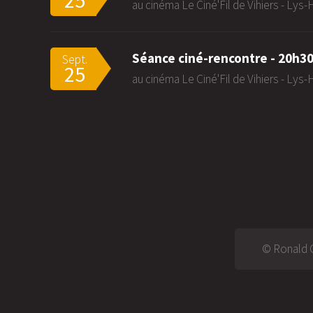
25
au cinéma Le Ciné'Fil de Vihiers - Lys
Séance ciné-rencontre - 20h3
Sept.
25
au cinéma Le Ciné'Fil de Vihiers - Lys
© Ronald G