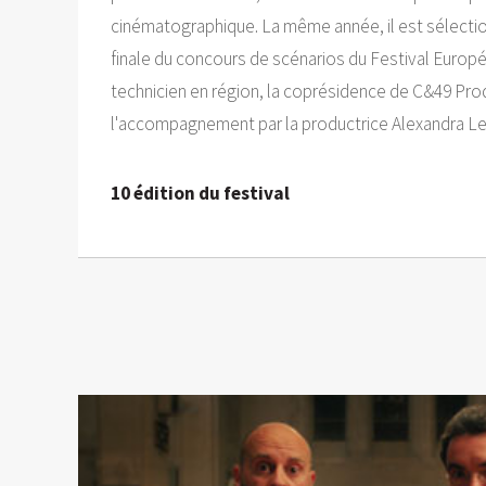
cinématographique. La même année, il est sélectio
finale du concours de scénarios du Festival Europé
technicien en région, la coprésidence de C&49 Prod
l'accompagnement par la productrice Alexandra Le
10 édition du festival