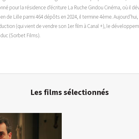
nné pour la résidence d'écriture La Ruche Gindou Cinéma, où il d
en de Lille parmi 464 dépôts en 2024, il termine 4ème. Aujourd’hui
uction (qui vient de vendre son 1er film à Canal +), le développe
duc (Sorbet Films).
Les films sélectionnés