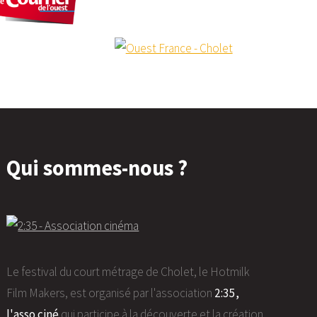
Qui sommes-nous ?
Le festival du court métrage de Cholet, le Hotmilk
Film Makers, est organisé par l'association
2:35,
l'asso ciné
qui participe à la découverte et la création