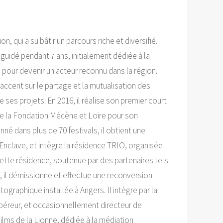
, qui a su bâtir un parcours riche et diversifié.
 guidé pendant 7 ans, initialement dédiée à la
 pour devenir un acteur reconnu dans la région.
ccent sur le partage et la mutualisation des
ses projets. En 2016, il réalise son premier court
 de la Fondation Mécène et Loire pour son
né dans plus de 70 festivals, il obtient une
L’Enclave, et intègre la résidence TRIO, organisée
ette résidence, soutenue par des partenaires tels
, il démissionne et effectue une reconversion
ographique installée à Angers. Il intègre par la
repéreur, et occasionnellement directeur de
ilms de la Lionne, dédiée à la médiation