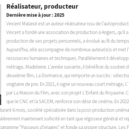
Réalisateur, producteur
Dernière mise à jour : 2025
Vincent Malaisé est un auteur-réalisateur issu de l’autoproduction
Vincent a fondé une association de production à Angers, qu'il a
production de ses projets personnels, a évolué au fil du temps
Aujourd'hui, elle accompagne de nombreux auteur(e)s et met l'a
ressources humaines et techniques. Parallèlement il développe 
métrage, Madeleine. L'année suivante, il bénéficie du soutien
deuxième film, La Dormance, qui remporte un succès : sélection
vingtaine de prix. En 2021, il signe un nouveau court métrage, 
par La Maison du Film, avec son projet L’Enfant du Royaume. C
que le CNC et la SACEM, renforce son désir de cinéma. En 2022
durant 6 mois, société spécialisée dans la post-production cinémat
régulièrement maintenant sollicité en tant que régisseur général et 
programme "Passeurs d’images" et fonde sa propre structure, Les F