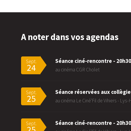
A noter dans vos agendas
Séance ciné-rencontre - 20h3
Sept.
24
au cinéma CGR Cholet
Séance réservées aux collègie
Sept.
25
au cinéma Le Ciné'Fil de Vihiers - Lys
Séance ciné-rencontre - 20h3
Sept.
25