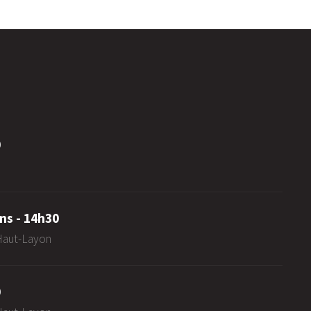
0
ns - 14h30
-Haut-Layon
0