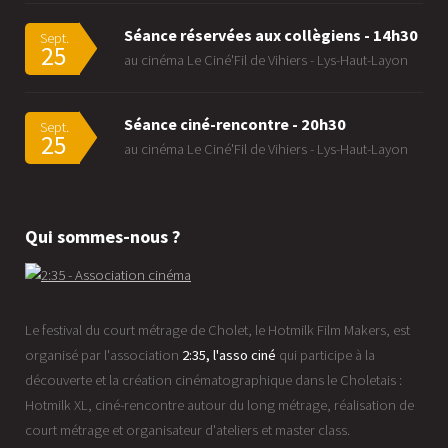
Séance réservées aux collègiens - 14h30
Sept.
25
au cinéma Le Ciné'Fil de Vihiers - Lys-Haut-Layon
Séance ciné-rencontre - 20h30
Sept.
25
au cinéma Le Ciné'Fil de Vihiers - Lys-Haut-Layon
Qui sommes-nous ?
Le festival du court métrage de Cholet, le Hotmilk Film Makers, est
organisé par l'association
2:35, l'asso ciné
qui participe à la
découverte et la création cinématographique dans le Choletais :
Hotmilk XL, ciné-rencontre autour du long métrage, réalisation de
court métrage et organisateur d'ateliers et master class.