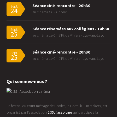
Séance ciné-rencontre - 20h30
Sept.
24
au cinéma CGR Cholet
Séance réservées aux collègiens - 14h30
Sept.
25
au cinéma Le Ciné'Fil de Vihiers - Lys-Haut-Layon
Séance ciné-rencontre - 20h30
Sept.
25
au cinéma Le Ciné'Fil de Vihiers - Lys-Haut-Layon
Qui sommes-nous ?
Le festival du court métrage de Cholet, le Hotmilk Film Makers, est
organisé par l'association
2:35, l'asso ciné
qui participe à la