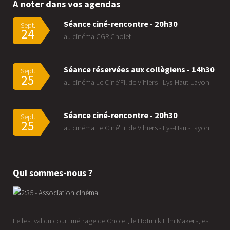
A noter dans vos agendas
Séance ciné-rencontre - 20h30
Sept.
24
au cinéma CGR Cholet
Séance réservées aux collègiens - 14h30
Sept.
25
au cinéma Le Ciné'Fil de Vihiers - Lys-Haut-Layon
Séance ciné-rencontre - 20h30
Sept.
25
au cinéma Le Ciné'Fil de Vihiers - Lys-Haut-Layon
Qui sommes-nous ?
Le festival du court métrage de Cholet, le Hotmilk Film Makers, est