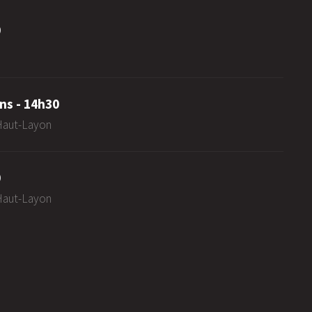
0
ns - 14h30
-Haut-Layon
0
-Haut-Layon