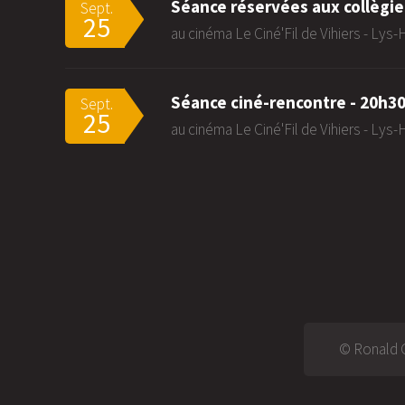
Séance réservées aux collègie
Sept.
25
au cinéma Le Ciné'Fil de Vihiers - Lys
Séance ciné-rencontre - 20h3
Sept.
25
au cinéma Le Ciné'Fil de Vihiers - Lys
© Ronald G