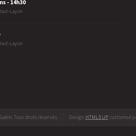
ns - 14h30
-Haut-Layon
0
-Haut-Layon
uérin. Tous droits réservés.
Design:
HTML5 UP
customisé pa