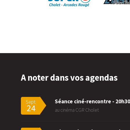
A noter dans vos agendas
Séance ciné-rencontre - 20h3
Sept.
24
au cinéma CGR Cholet