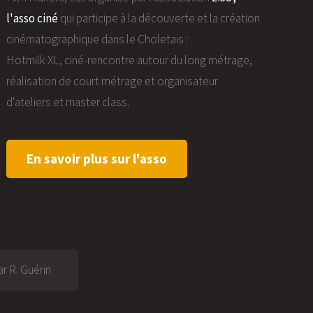
l'asso ciné
qui participe à la découverte et la création
cinématographique dans le Choletais :
Hotmilk XL, ciné-rencontre autour du long métrage,
réalisation de court métrage et organisateur
d'ateliers et master class.
En savoir plus sur l'asso
r R. Guérin