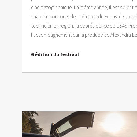
cinématographique. La même année, il est sélectio
finale du concours de scénarios du Festival Europé
technicien en région, la coprésidence de C&49 Prod
l'accompagnement par la productrice Alexandra Le
6 édition du festival