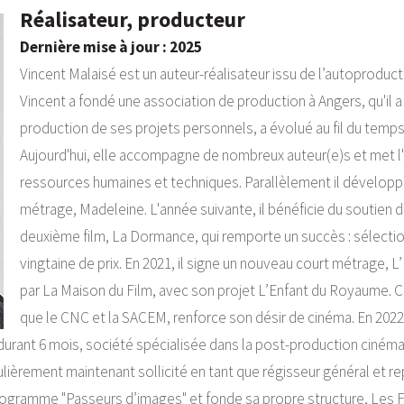
Réalisateur, producteur
Dernière mise à jour : 2025
Vincent Malaisé est un auteur-réalisateur issu de l’autoproduction
Vincent a fondé une association de production à Angers, qu'il a
production de ses projets personnels, a évolué au fil du temps
Aujourd'hui, elle accompagne de nombreux auteur(e)s et met l'a
ressources humaines et techniques. Parallèlement il développe 
métrage, Madeleine. L'année suivante, il bénéficie du soutien
deuxième film, La Dormance, qui remporte un succès : sélection
vingtaine de prix. En 2021, il signe un nouveau court métrage, 
par La Maison du Film, avec son projet L’Enfant du Royaume. C
que le CNC et la SACEM, renforce son désir de cinéma. En 2022
durant 6 mois, société spécialisée dans la post-production cinémat
régulièrement maintenant sollicité en tant que régisseur général et 
programme "Passeurs d’images" et fonde sa propre structure, Les F