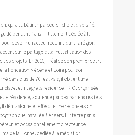
, qui a su bâtir un parcours riche et diversifié.
 guidé pendant 7 ans, initialement dédiée à la
 pour devenir un acteur reconnu dans la région.
ccent sur le partage et la mutualisation des
ses projets. En 2016, il réalise son premier court
 de la Fondation Mécène et Loire pour son
né dans plus de 70 festivals, il obtient une
L’Enclave, et intègre la résidence TRIO, organisée
ette résidence, soutenue par des partenaires tels
, il démissionne et effectue une reconversion
ographique installée à Angers. Il intègre par la
repéreur, et occasionnellement directeur de
ilms de la Lionne, dédiée à la médiation