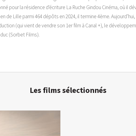
nné pour la résidence d'écriture La Ruche Gindou Cinéma, où il d
en de Lille parmi 464 dépôts en 2024, il termine 4ème. Aujourd’hui
uction (qui vient de vendre son 1er film à Canal +), le développe
duc (Sorbet Films).
Les films sélectionnés