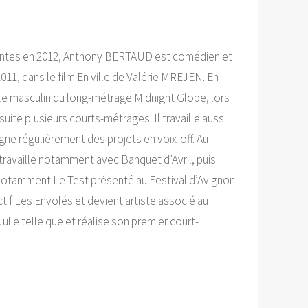
Nantes en 2012, Anthony BERTAUD est comédien et
11, dans le film En ville de Valérie MREJEN. En
ôle masculin du long-métrage Midnight Globe, lors
suite plusieurs courts-métrages. Il travaille aussi
agne régulièrement des projets en voix-off. Au
ravaille notamment avec Banquet d’Avril, puis
ces notamment Le Test présenté au Festival d’Avignon
if Les Envolés et devient artiste associé au
Julie telle que et réalise son premier court-