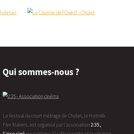
Qui sommes-nous ?
Le festival du court métrage de Cholet, le Hotmilk
Film Makers, est organisé par l'association
2:35,
l'asso ciné
qui participe à la découverte et la création