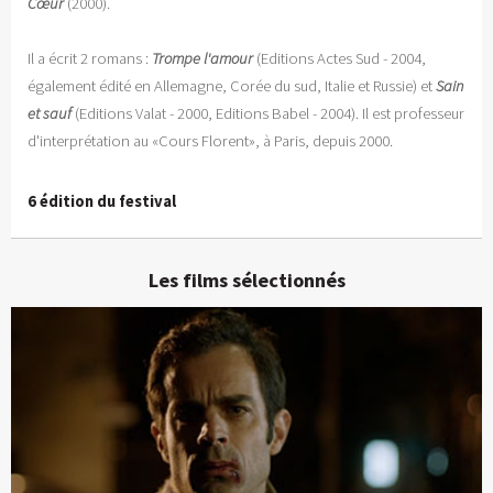
Cœur
(2000).
Il a écrit 2 romans :
Trompe l'amour
(Editions Actes Sud - 2004,
également édité en Allemagne, Corée du sud, Italie et Russie) et
Sain
et sauf
(Editions Valat - 2000, Editions Babel - 2004). Il est professeur
d'interprétation au «Cours Florent», à Paris, depuis 2000.
6 édition du festival
Les films sélectionnés