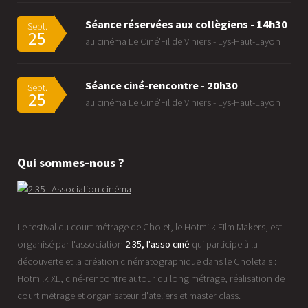
Séance réservées aux collègiens - 14h30
Sept.
25
au cinéma Le Ciné'Fil de Vihiers - Lys-Haut-Layon
Séance ciné-rencontre - 20h30
Sept.
25
au cinéma Le Ciné'Fil de Vihiers - Lys-Haut-Layon
Qui sommes-nous ?
Le festival du court métrage de Cholet, le Hotmilk Film Makers, est
organisé par l'association
2:35, l'asso ciné
qui participe à la
découverte et la création cinématographique dans le Choletais :
Hotmilk XL, ciné-rencontre autour du long métrage, réalisation de
court métrage et organisateur d'ateliers et master class.