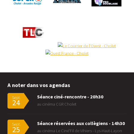
A noter dans vos agendas
Séance ciné-rencontre - 20h30
Sept.
24
au cinéma CGR Cholet
Séance réservées aux collègiens - 14h30
Sept.
25
au cinéma Le Ciné'Fil de Vihiers - Lys-Haut-Layon