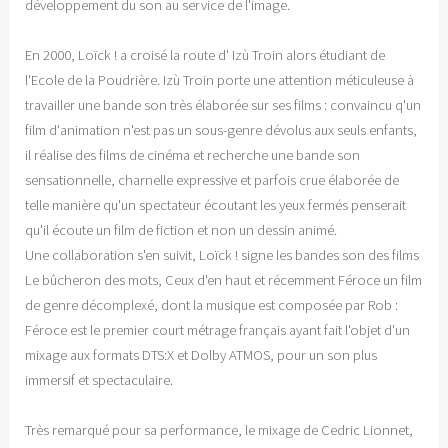
développement du son au service de l'image.
En 2000, Loïck ! a croisé la route d' Izù Troin alors étudiant de
l'Ecole de la Poudrière. Izù Troin porte une attention méticuleuse à
travailler une bande son très élaborée sur ses films : convaincu q'un
film d'animation n'est pas un sous-genre dévolus aux seuls enfants,
il réalise des films de cinéma et recherche une bande son
sensationnelle, charnelle expressive et parfois crue élaborée de
telle manière qu'un spectateur écoutant les yeux fermés penserait
qu'il écoute un film de fiction et non un dessin animé.
Une collaboration s'en suivit, Loïck ! signe les bandes son des films
Le bûcheron des mots, Ceux d'en haut et récemment Féroce un film
de genre décomplexé, dont la musique est composée par Rob :
Féroce est le premier court métrage français ayant fait l'objet d'un
mixage aux formats DTS:X et Dolby ATMOS, pour un son plus
immersif et spectaculaire.
Très remarqué pour sa performance, le mixage de Cedric Lionnet,