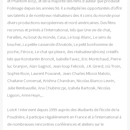
et Phantom Boy), et de la majorité des films d'auteur que produisit
Folimage depuis les années 96. Il a multiplié les opportunités d'offrir
ses talents à de nombreux réalisateurs des 4 coins du monde pour
divers productions européennes et nord américaines. Des films
reconnus et primés à l'international, tels que Une vie de chat,
Ferailles, Au bout du monde, Casa, Le loup Blanc, Le sens du
toucher, La petite casserole d'Anatole, Le petit bonhomme de
poche, Féroce, Le chat qui pleure, des réalisateurs(trices) créatifs
tels que Konstantin Bronzit, Isabelle Favez, Eric Montchaud, Pierre-
luc Granjon, Alan Gagnol, Jean-loup Felicioli, J.R. Girerd, Izù Troin,
Sophie Roze, Laurent Pouvaret, Jean-Charles Mbooi Malolo,
Chaitane Conversat, Krishna Chandran, Nicolas Bianco Levrin,
Julie Rembauville, Ana Chubiniczje, Izabela Bartosik, Nicolas
Liguori, Anne Huyn,...
LoïcK ! intervient depuis 1999 auprès des étudiants de l'école de la
Poudrière, il participe régulièrement en France et à l'international à
de nombreuses rencontres conférences et ateliers sur le