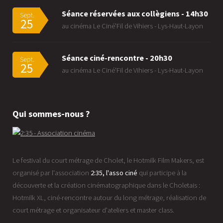
Séance réservées aux collègiens - 14h30
Sept.
25
au cinéma Le Ciné'Fil de Vihiers - Lys-Haut-Layon
Séance ciné-rencontre - 20h30
Sept.
25
au cinéma Le Ciné'Fil de Vihiers - Lys-Haut-Layon
Qui sommes-nous ?
Le festival du court métrage de Cholet, le Hotmilk Film Makers, est
organisé par l'association
2:35, l'asso ciné
qui participe à la
découverte et la création cinématographique dans le Choletais :
Hotmilk XL, ciné-rencontre autour du long métrage, réalisation de
court métrage et organisateur d'ateliers et master class.