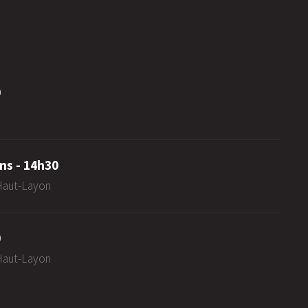
0
ns - 14h30
-Haut-Layon
0
-Haut-Layon