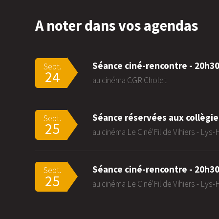
A noter dans vos agendas
Séance ciné-rencontre - 20h3
Sept.
24
au cinéma CGR Cholet
Séance réservées aux collègie
Sept.
25
au cinéma Le Ciné'Fil de Vihiers - Lys
Séance ciné-rencontre - 20h3
Sept.
25
au cinéma Le Ciné'Fil de Vihiers - Lys