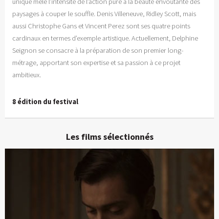
unique mêle l’intensité de l’action pure à la beauté envoûtante des
paysages à couper le souffle. Denis Villeneuve, Ridley Scott, mais
aussi Christophe Gans et Vincent Perez sont ses quatre points
cardinaux en termes d’exemple artistique. Actuellement, Delphine
Seignon se consacre à la préparation de son premier long-
métrage, apportant son expertise et sa passion à ce projet
ambitieux.
8 édition du festival
Les films sélectionnés