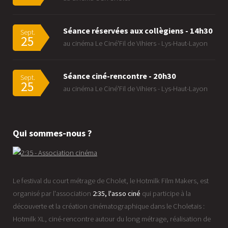
Séance réservées aux collègiens - 14h30
Sept.
25
au cinéma Le Ciné'Fil de Vihiers - Lys-Haut-Layon
Séance ciné-rencontre - 20h30
Sept.
25
au cinéma Le Ciné'Fil de Vihiers - Lys-Haut-Layon
Qui sommes-nous ?
Le festival du court métrage de Cholet, le Hotmilk Film Makers, est
organisé par l'association
2:35, l'asso ciné
qui participe à la
découverte et la création cinématographique dans le Choletais :
Hotmilk XL, ciné-rencontre autour du long métrage, réalisation de