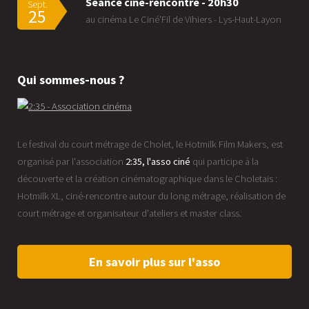
Séance ciné-rencontre - 20h30
Sept.
25
au cinéma Le Ciné'Fil de Vihiers - Lys-Haut-Layon
Qui sommes-nous ?
Le festival du court métrage de Cholet, le Hotmilk Film Makers, est
organisé par l'association
2:35, l'asso ciné
qui participe à la
découverte et la création cinématographique dans le Choletais :
Hotmilk XL, ciné-rencontre autour du long métrage, réalisation de
court métrage et organisateur d'ateliers et master class.
En savoir plus sur l'asso