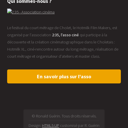
Qui sommes-nous ?
Le festival du court métrage de Cholet, le Hotmilk Film Makers, est
organisé par l'association
2:35, l'asso ciné
qui participe à la
découverte et la création cinématographique dans le Choletais :
Hotmilk XL, ciné-rencontre autour du long métrage, réalisation de
court métrage et organisateur d'ateliers et master class.
En savoir plus sur l'asso
© Ronald Guérin. Tous droits réservés.
Design:
HTML5 UP
customisé par R. Guérin