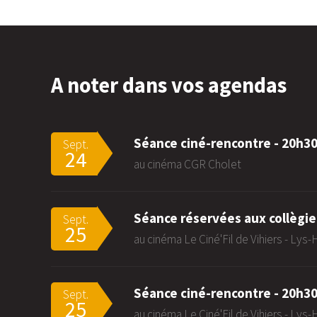
A noter dans vos agendas
Séance ciné-rencontre - 20h3
Sept.
24
au cinéma CGR Cholet
Séance réservées aux collègie
Sept.
25
au cinéma Le Ciné'Fil de Vihiers - Lys
Séance ciné-rencontre - 20h3
Sept.
25
au cinéma Le Ciné'Fil de Vihiers - Lys