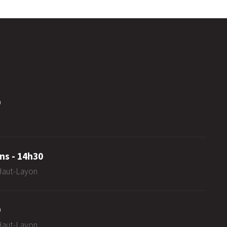
0
ns - 14h30
-Haut-Layon
0
-Haut-Layon