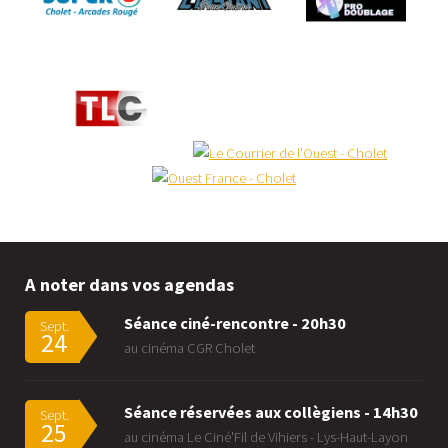
A noter dans vos agendas
Séance ciné-rencontre - 20h30
Sept.
24
au cinéma CGR Cholet
Séance réservées aux collègiens - 14h30
Sept.
25
au cinéma Le Ciné'Fil de Vihiers - Lys-Haut-Layon