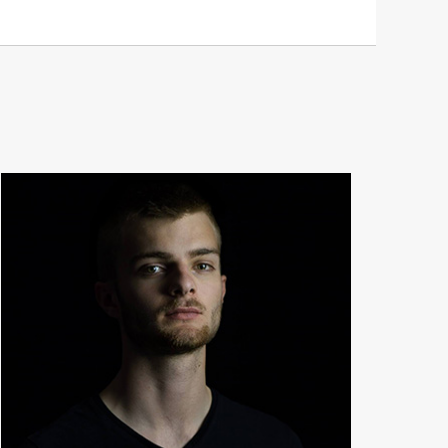
Rémy Leroy
Excusé
Réalisateur
En détails