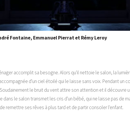
André Fontaine, Emmanuel Pierrat et Rémy Leroy
ager accomplit sa besogne. Alors qu'il nettoie le salon, la lumière à
 accompagnée d'un ciel étoilé qui le laisse sans voix. Pendant un c
 Soudainement le bruit du vent attire son attention et il découvre u
e dans le salon transmet les cris d'un bébé, qui ne laisse pas de m
 de remettre ses rêves à plus tard et de partir consoler l'enfant.