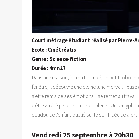
Court métrage étudiant réalisé par Pierre-
Ecole : CinéCréatis
Genre : Science-fiction
Durée : 4mn27
Dans une maison, à la nuit tombé, un petit robot mén
fenêtre, il découvre une pleine lune merveil- leuse
s’être remis de ses émotions il se remet au travail.
d'être arrêté par des bruits de pleurs. Un babyphon
doudou de l'enfant oublié sur le sol. Il décide alors
Vendredi 25 septembre à 20h30