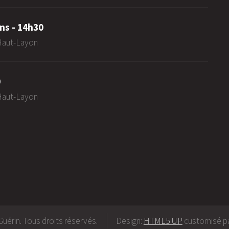
ns - 14h30
-Haut-Layon
0
-Haut-Layon
uérin. Tous droits réservés.
Design:
HTML5 UP
customisé pa