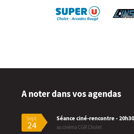
A noter dans vos agendas
Séance ciné-rencontre - 20h3
Sept.
24
au cinéma CGR Cholet