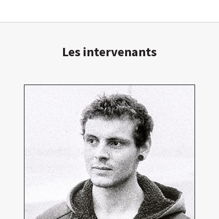
Les intervenants
Emmanuel Pierrat
Excusé
Réalisateur
En détails