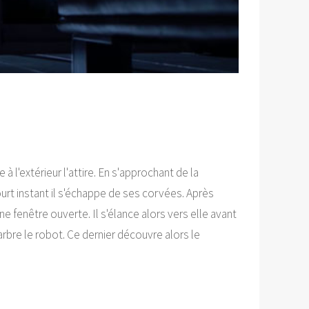
 l'extérieur l'attire. En s'approchant de la
ourt instant il s'échappe de ses corvées. Après
ne fenêtre ouverte. Il s'élance alors vers elle avant
arbre le robot. Ce dernier découvre alors le