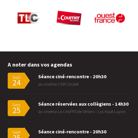
A noter dans vos agendas
Séance ciné-rencontre - 20h30
Sept.
24
au cinéma CGR Cholet
Séance réservées aux collègiens - 14h30
Sept.
25
au cinéma Le Ciné'Fil de Vihiers - Lys-Haut-Layon
Séance ciné-rencontre - 20h30
Sept.
25