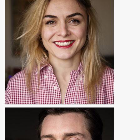
Milena Marinelli
Réalisatrice
En détails
Simon Larvaron
Réalisateur, producteur, comédien