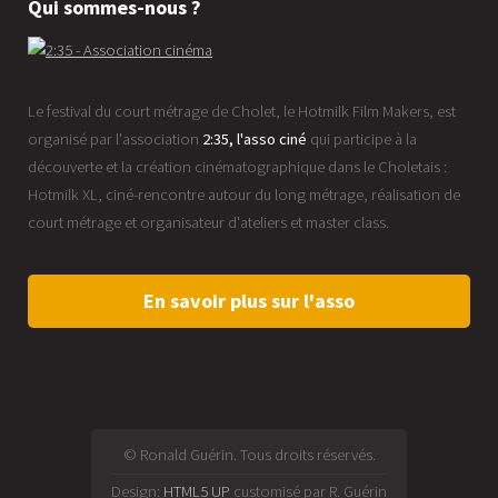
Qui sommes-nous ?
Le festival du court métrage de Cholet, le Hotmilk Film Makers, est
organisé par l'association
2:35, l'asso ciné
qui participe à la
découverte et la création cinématographique dans le Choletais :
Hotmilk XL, ciné-rencontre autour du long métrage, réalisation de
court métrage et organisateur d'ateliers et master class.
En savoir plus sur l'asso
© Ronald Guérin. Tous droits réservés.
Design:
HTML5 UP
customisé par R. Guérin