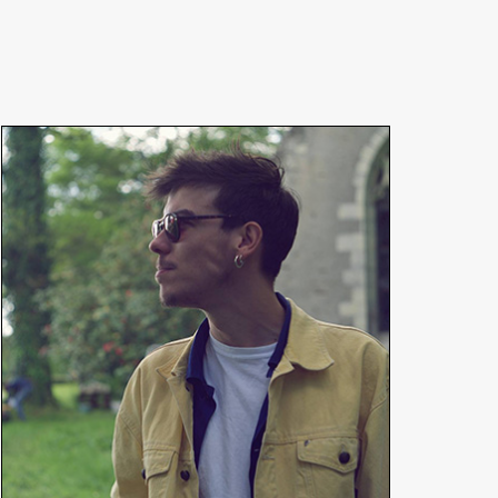
Hugo Séchet
Scénariste et monteur
En détails