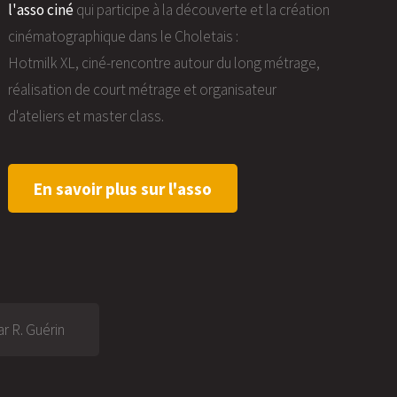
l'asso ciné
qui participe à la découverte et la création
cinématographique dans le Choletais :
Hotmilk XL, ciné-rencontre autour du long métrage,
réalisation de court métrage et organisateur
d'ateliers et master class.
En savoir plus sur l'asso
r R. Guérin