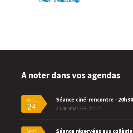
A noter dans vos agendas
Séance ciné-rencontre - 20h3
Sept.
24
au cinéma CGR Cholet
Séance réservées aux collègie
Sept.