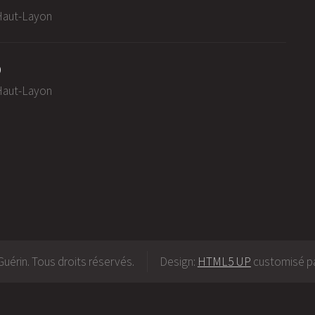
-Haut-Layon
0
-Haut-Layon
uérin. Tous droits réservés.
Design:
HTML5 UP
customisé pa