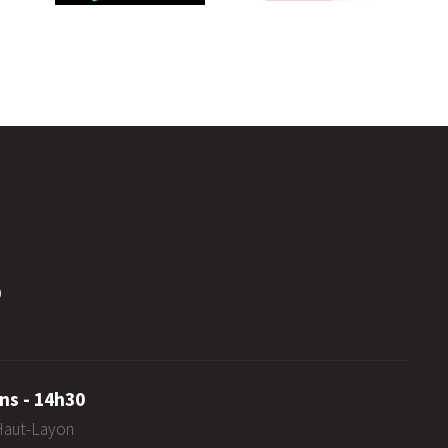
0
ns - 14h30
-Haut-Layon