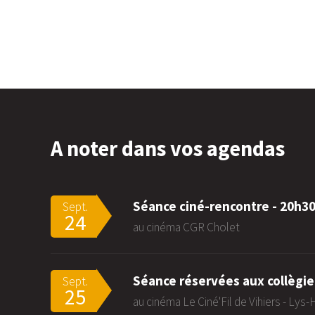
A noter dans vos agendas
Séance ciné-rencontre - 20h3
Sept.
24
au cinéma CGR Cholet
Séance réservées aux collègie
Sept.
25
au cinéma Le Ciné'Fil de Vihiers - Lys