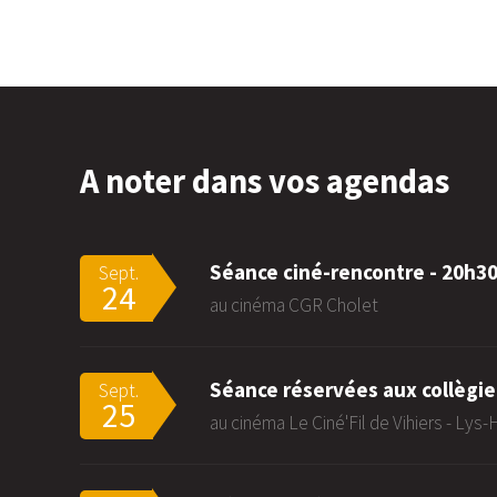
A noter dans vos agendas
Séance ciné-rencontre - 20h3
Sept.
24
au cinéma CGR Cholet
Séance réservées aux collègie
Sept.
25
au cinéma Le Ciné'Fil de Vihiers - Lys