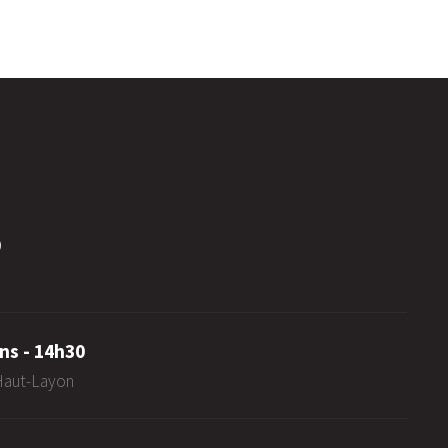
0
ns - 14h30
-Haut-Layon