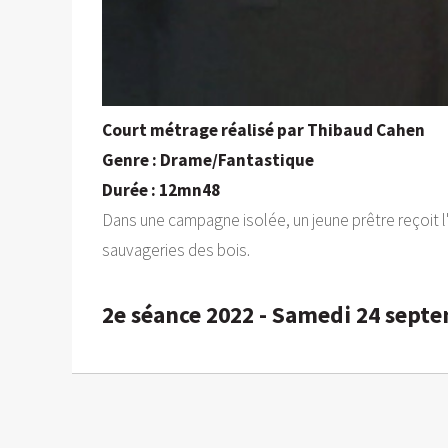
Court métrage réalisé par Thibaud Cahen
Genre : Drame/Fantastique
Durée : 12mn48
Dans une campagne isolée, un jeune prêtre reçoit l'a
sauvageries des bois.
2e séance 2022 - Samedi 24 sept