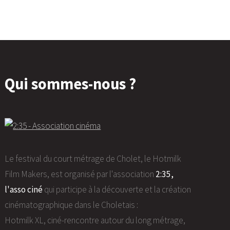
Qui sommes-nous ?
Le festival du court métrage de Cholet, le Hotmilk
Film Makers, est organisé par l'association
2:35,
l'asso ciné
qui participe à la découverte et la création
cinématographique dans le Choletais :
Hotmilk XL, ciné-rencontre autour du long métrage,