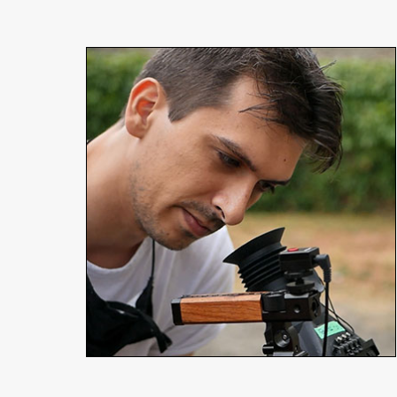
Thibaud Cahen
Réalisateur
En détails