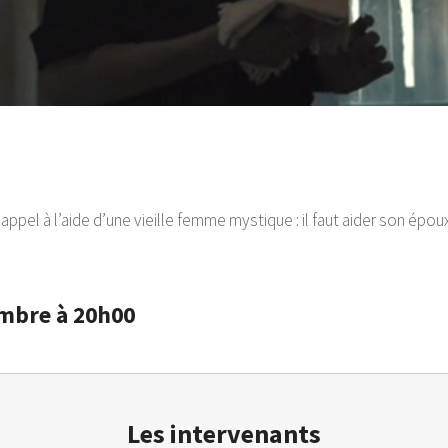
ppel à l’aide d’une vieille femme mystique : il faut aider son époux,
embre à 20h00
Les intervenants