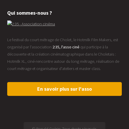
Qui sommes-nous ?
Le festival du court métrage de Cholet, le Hotmilk Film Makers, est
organisé par l'association
2:35, l'asso ciné
qui participe à la
découverte et la création cinématographique dans le Choletais :
Hotmilk XL, ciné-rencontre autour du long métrage, réalisation de
court métrage et organisateur d'ateliers et master class.
En savoir plus sur l'asso
© Ronald Guérin. Tous droits réservés.