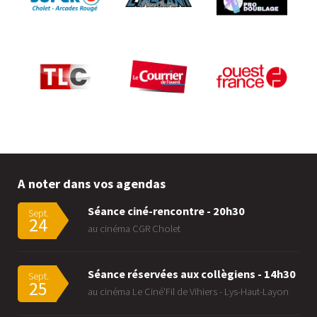
A noter dans vos agendas
Séance ciné-rencontre - 20h30
Sept.
24
au cinéma CGR Cholet
Séance réservées aux collègiens - 14h30
Sept.
25
au cinéma Le Ciné'Fil de Vihiers - Lys-Haut-Layon