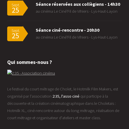
Séance réservées aux collègiens - 14h30
Sept.
25
au cinéma Le Ciné'Fil de Vihiers - Lys-Haut-Layon
Séance ciné-rencontre - 20h30
Sept.
25
au cinéma Le Ciné'Fil de Vihiers - Lys-Haut-Layon
Qui sommes-nous ?
Le festival du court métrage de Cholet, le Hotmilk Film Makers, est
organisé par l'association
2:35, l'asso ciné
qui participe à la
découverte et la création cinématographique dans le Choletais :
Hotmilk XL, ciné-rencontre autour du long métrage, réalisation de
court métrage et organisateur d'ateliers et master class.