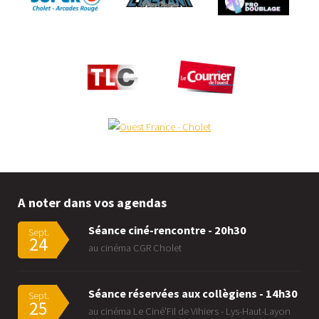
A noter dans vos agendas
Séance ciné-rencontre - 20h30
Sept.
24
au cinéma CGR Cholet
Séance réservées aux collègiens - 14h30
Sept.
25
au cinéma Le Ciné'Fil de Vihiers - Lys-Haut-Layon