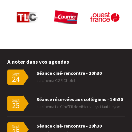
A noter dans vos agendas
Séance ciné-rencontre - 20h30
Sept.
24
au cinéma CGR Cholet
Séance réservées aux collègiens - 14h30
Sept.
25
au cinéma Le Ciné'Fil de Vihiers - Lys-Haut-Layon
Séance ciné-rencontre - 20h30
Sept.
25