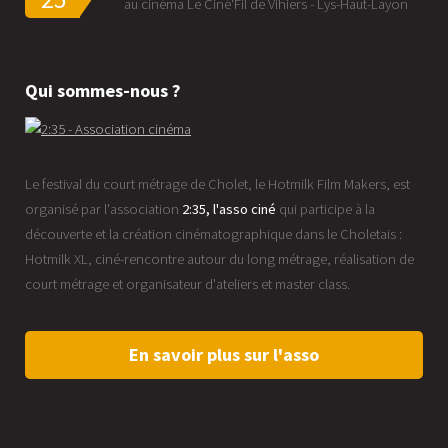
au cinéma Le Ciné'Fil de Vihiers - Lys-Haut-Layon
Qui sommes-nous ?
Le festival du court métrage de Cholet, le Hotmilk Film Makers, est
organisé par l'association
2:35, l'asso ciné
qui participe à la
découverte et la création cinématographique dans le Choletais :
Hotmilk XL, ciné-rencontre autour du long métrage, réalisation de
court métrage et organisateur d'ateliers et master class.
En savoir plus sur l'asso