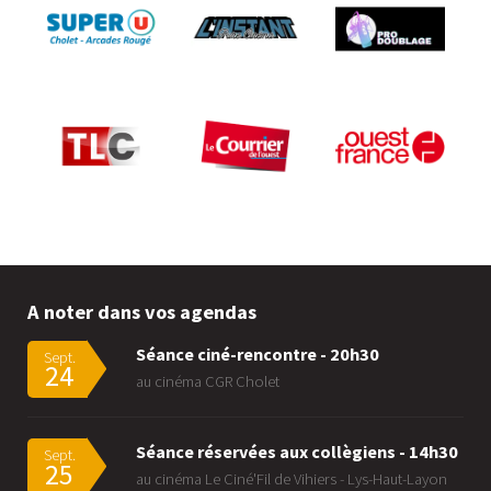
A noter dans vos agendas
Séance ciné-rencontre - 20h30
Sept.
24
au cinéma CGR Cholet
Séance réservées aux collègiens - 14h30
Sept.
25
au cinéma Le Ciné'Fil de Vihiers - Lys-Haut-Layon