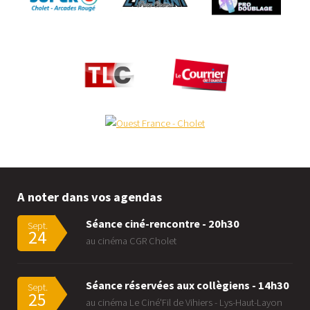
A noter dans vos agendas
Séance ciné-rencontre - 20h30
Sept.
24
au cinéma CGR Cholet
Séance réservées aux collègiens - 14h30
Sept.
25
au cinéma Le Ciné'Fil de Vihiers - Lys-Haut-Layon