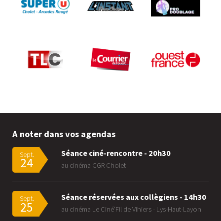
A noter dans vos agendas
Séance ciné-rencontre - 20h30
Sept.
24
au cinéma CGR Cholet
Séance réservées aux collègiens - 14h30
Sept.
25
au cinéma Le Ciné'Fil de Vihiers - Lys-Haut-Layon