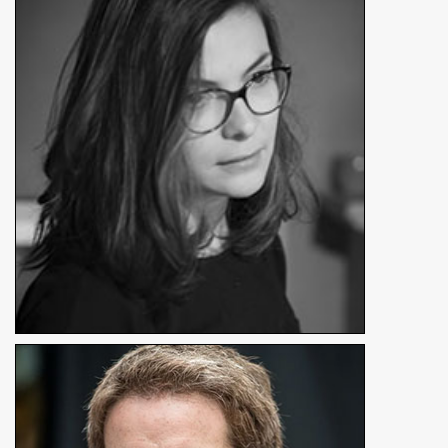
Louise Thouret
Réalisatrice, scénariste
En détails
Bertrand Coulon
Réalisateur, chef opérateur