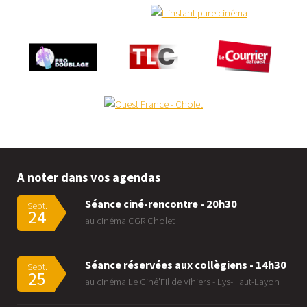
A noter dans vos agendas
Séance ciné-rencontre - 20h30
Sept.
24
au cinéma CGR Cholet
Séance réservées aux collègiens - 14h30
Sept.
25
au cinéma Le Ciné'Fil de Vihiers - Lys-Haut-Layon