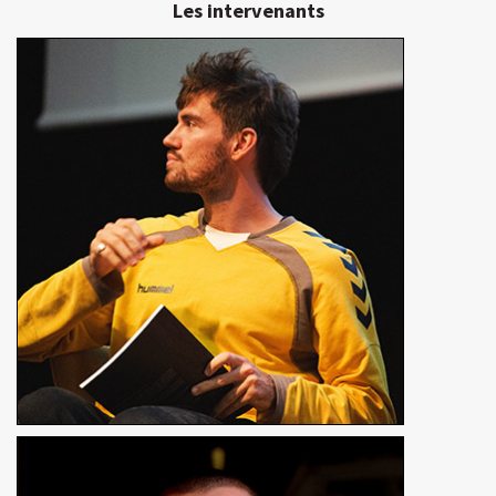
Les intervenants
Nolan Corlay
Réalisateur
En détails
Maxence Bossé
Réalisateur