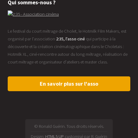
Qui sommes-nous ?
Le festival du court métrage de Cholet, le Hotmilk Film Makers, est
organisé par l'association
2:35, l'asso ciné
qui participe à la
découverte et la création cinématographique dans le Choletais :
Hotmilk XL, ciné-rencontre autour du long métrage, réalisation de
court métrage et organisateur d'ateliers et master class.
En savoir plus sur l'asso
© Ronald Guérin. Tous droits réservés.
Design:
HTML5 UP
customisé par R. Guérin