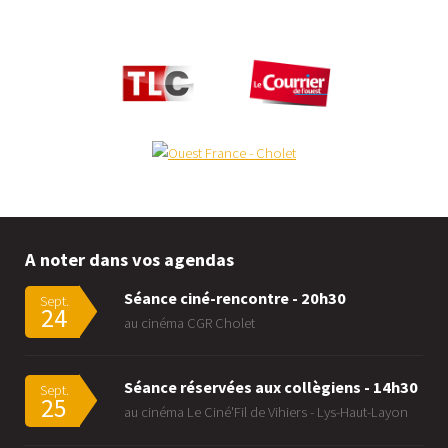
A noter dans vos agendas
Séance ciné-rencontre - 20h30
Sept.
24
au cinéma CGR Cholet
Séance réservées aux collègiens - 14h30
Sept.
25
au cinéma Le Ciné'Fil de Vihiers - Lys-Haut-Layon