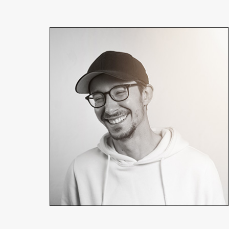
Joris Favraud
Réalisateur, chef opérateur
En détails