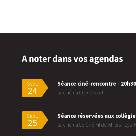
A noter dans vos agendas
Séance ciné-rencontre - 20h3
Sept.
24
au cinéma CGR Cholet
Séance réservées aux collègie
Sept.
25
au cinéma Le Ciné'Fil de Vihiers - Lys