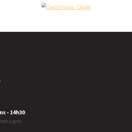
0
ns - 14h30
-Haut-Layon