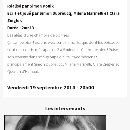
Réalisé par Simon Pouik
Ecrit et joué par Simon Dubreucq, Milena Marinelli et Clara
Ziegler.
Durée : 2mn13
Les aléas d'une chambre de bonnes.
Ça tombe bien ! est une web-série humoristique dont les épisodes
sont des courts-métrages de 3 à 5 minutes. Ca tombe bien ! Puise
son énergie dans son groupe d'auteurs/comédiens :
principalement Simon Dubreucq, Milena Marinelli, Clara Ziegler et
Quentin d'Hainaut.
Vendredi 19 septembre 2014 - 20h00
Les intervenants
Simon Dubreucq
Réalisateur, comédien