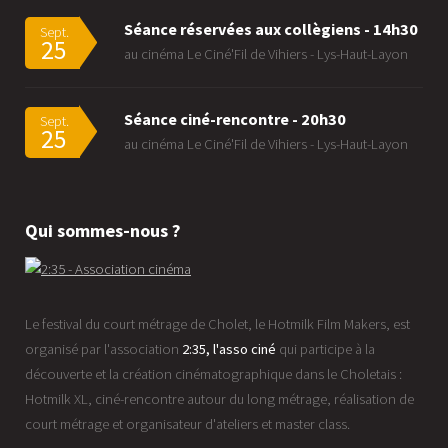
Séance réservées aux collègiens - 14h30
Sept.
25
au cinéma Le Ciné'Fil de Vihiers - Lys-Haut-Layon
Séance ciné-rencontre - 20h30
Sept.
25
au cinéma Le Ciné'Fil de Vihiers - Lys-Haut-Layon
Qui sommes-nous ?
Le festival du court métrage de Cholet, le Hotmilk Film Makers, est
organisé par l'association
2:35, l'asso ciné
qui participe à la
découverte et la création cinématographique dans le Choletais :
Hotmilk XL, ciné-rencontre autour du long métrage, réalisation de
court métrage et organisateur d'ateliers et master class.