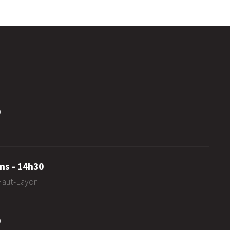
0
ns - 14h30
-Haut-Layon
0