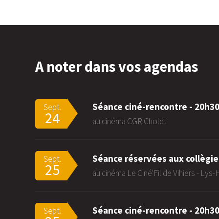
A noter dans vos agendas
Séance ciné-rencontre - 20h3
Sept.
24
au cinéma CGR Cholet
Séance réservées aux collègie
Sept.
25
au cinéma Le Ciné'Fil de Vihiers - Lys
Séance ciné-rencontre - 20h3
Sept.