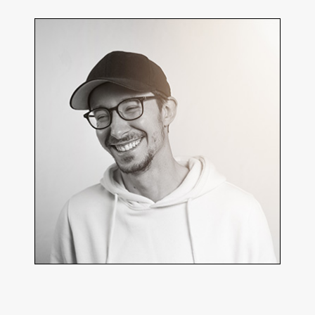
Joris Favraud
Réalisateur, chef opérateur
En détails