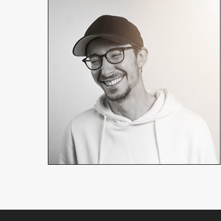
Joris Favraud
Réalisateur, chef opérateur
En détails