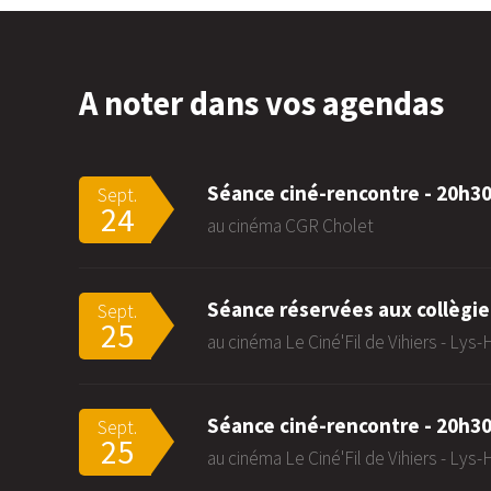
A noter dans vos agendas
Séance ciné-rencontre - 20h3
Sept.
24
au cinéma CGR Cholet
Séance réservées aux collègie
Sept.
25
au cinéma Le Ciné'Fil de Vihiers - Lys
Séance ciné-rencontre - 20h3
Sept.
25
au cinéma Le Ciné'Fil de Vihiers - Lys