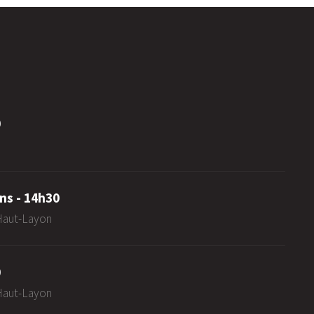
0
ns - 14h30
-Haut-Layon
0
-Haut-Layon