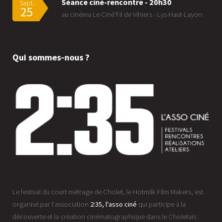
Séance ciné-rencontre - 20h30
Sept.
25
au cinéma Le Ciné'Fil de Vihiers - Lys-Haut-Layon
Qui sommes-nous ?
Le festival du court métrage de Cholet, le Hotmilk Film Makers, est
organisé par l'association
2:35, l'asso ciné
qui participe à la
découverte et la création cinématographique dans le Choletais :