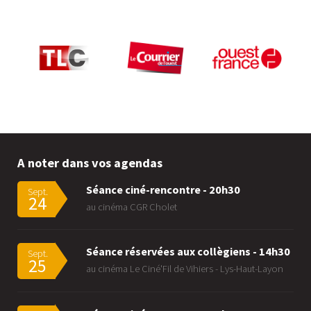
A noter dans vos agendas
Séance ciné-rencontre - 20h30
Sept.
24
au cinéma CGR Cholet
Séance réservées aux collègiens - 14h30
Sept.
25
au cinéma Le Ciné'Fil de Vihiers - Lys-Haut-Layon