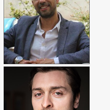
En détails
Simon Larvaron
Excusé
Réalisateur, producteur, comédien
En détails