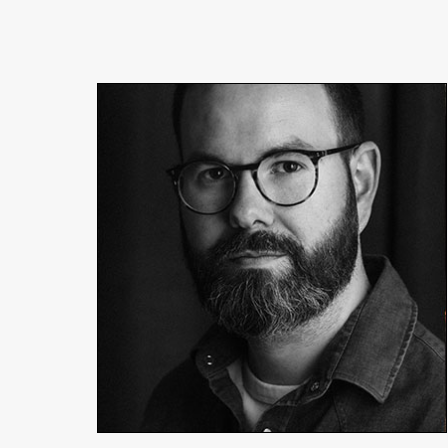
Yoann Luis
Producteur, réalisateur
En détails