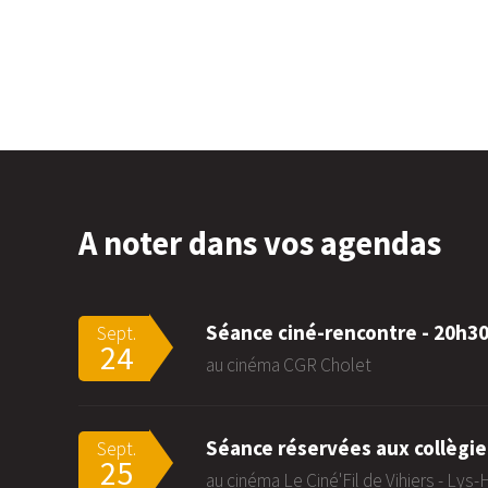
A noter dans vos agendas
Séance ciné-rencontre - 20h3
Sept.
24
au cinéma CGR Cholet
Séance réservées aux collègie
Sept.
25
au cinéma Le Ciné'Fil de Vihiers - Lys