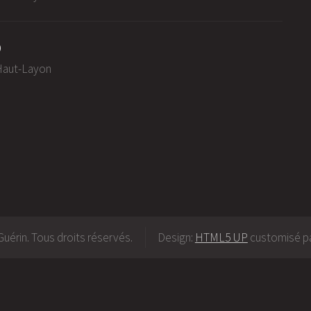
0
-Haut-Layon
uérin. Tous droits réservés.
Design:
HTML5 UP
customisé pa