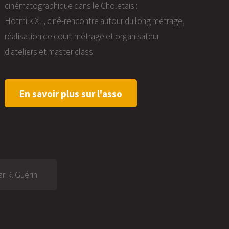
cinématographique dans le Choletais :
Hotmilk XL, ciné-rencontre autour du long métrage,
réalisation de court métrage et organisateur
d'ateliers et master class.
En savoir plus sur l'asso
r R. Guérin