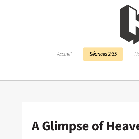
Accueil
Séances 2:35
Ho
A Glimpse of Heav