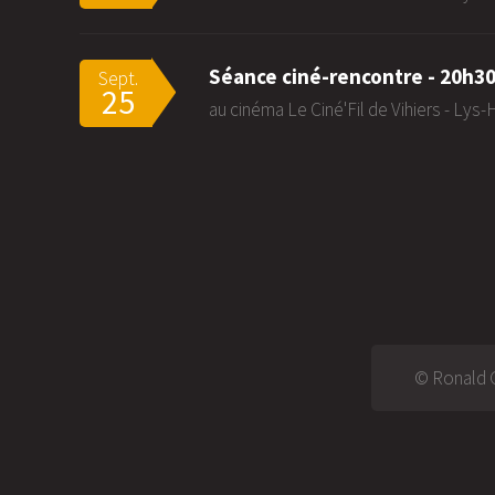
Séance ciné-rencontre - 20h3
Sept.
25
au cinéma Le Ciné'Fil de Vihiers - Lys
© Ronald G