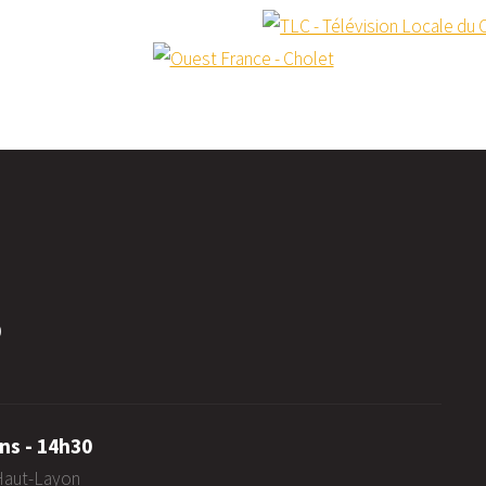
0
ns - 14h30
-Haut-Layon