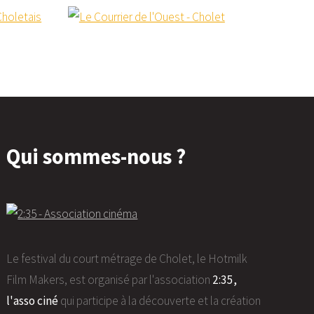
Qui sommes-nous ?
Le festival du court métrage de Cholet, le Hotmilk
Film Makers, est organisé par l'association
2:35,
l'asso ciné
qui participe à la découverte et la création