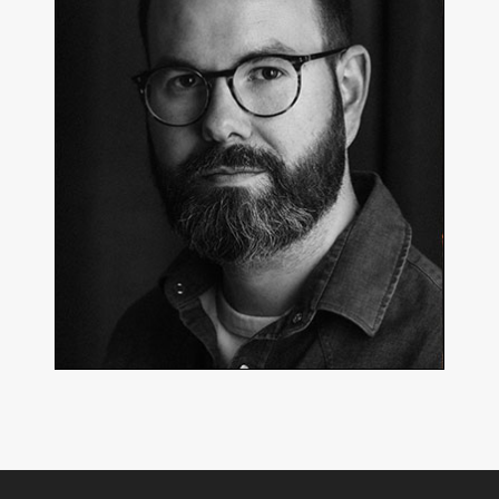
Yoann Luis
Producteur, réalisateur
En détails