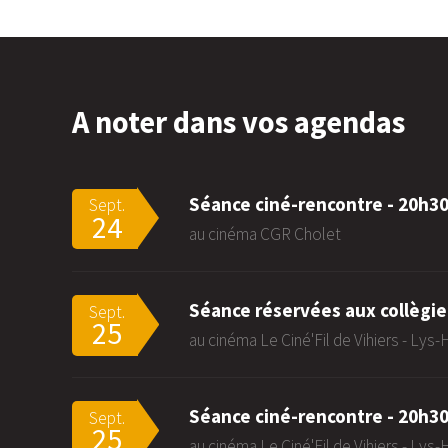
A noter dans vos agendas
Séance ciné-rencontre - 20h3
Sept.
24
au cinéma CGR Cholet
Séance réservées aux collègie
Sept.
25
au cinéma Le Ciné'Fil de Vihiers - Lys
Séance ciné-rencontre - 20h3
Sept.
25
au cinéma Le Ciné'Fil de Vihiers - Lys