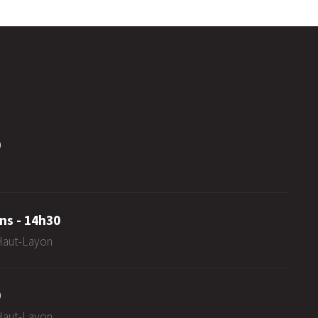
0
ns - 14h30
-Haut-Layon
0
-Haut-Layon