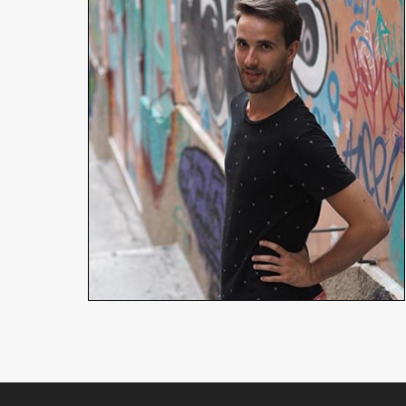
Corentin Luis
Excusé
Réalisateur
En détails