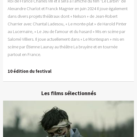
Roi de France Charles VIII et il sera à l'affiche du film "Le Larbin" de
Alexandre Charlot et Franck Magnier en juin 2024 Il joue également
dans divers projets théâtraux dont « Nelson » de Jean-Robert
Charrier avec Chantal Ladesou, « Le monte-plat » de Harold Pinter
au Lucernaire, « Le Jeu de l’amour et du hasard » Mis en scène par
Salomé Villiers. Il joue actuellement dans « Le Montespan » mis en
scène par Étienne Launay au théâtre La bruyère et en tournée
partout en France.
10 édition du festival
Les films sélectionnés