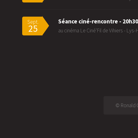
Séance ciné-rencontre - 20h3
Sept.
25
au cinéma Le Ciné'Fil de Vihiers - Lys
© Ronald G