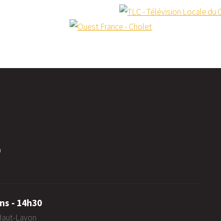
0
ns - 14h30
-Haut-Layon