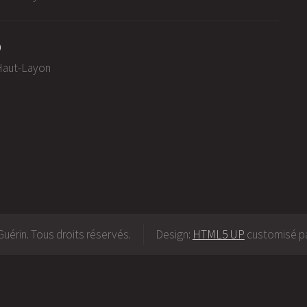
0
-Haut-Layon
uérin. Tous droits réservés.
Design:
HTML5 UP
customisé pa