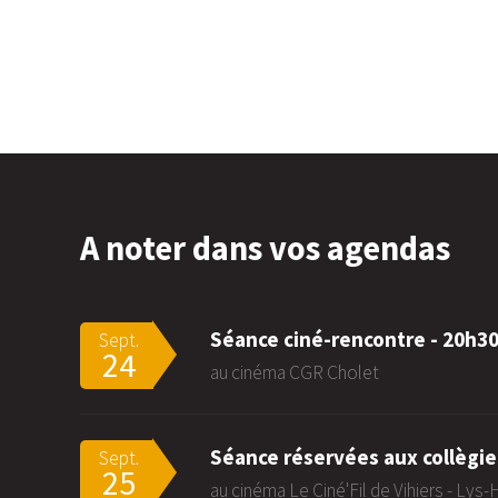
A noter dans vos agendas
Séance ciné-rencontre - 20h3
Sept.
24
au cinéma CGR Cholet
Séance réservées aux collègie
Sept.
25
au cinéma Le Ciné'Fil de Vihiers - Lys