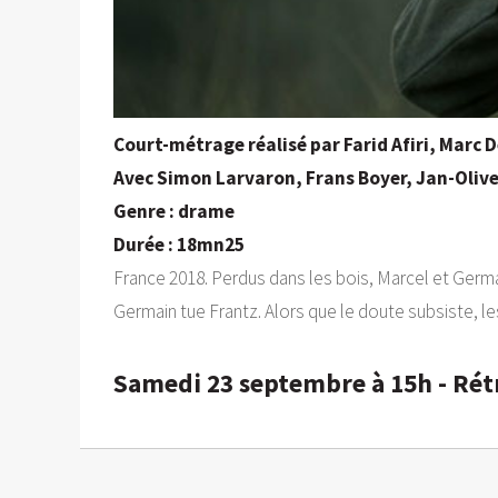
Court-métrage réalisé par Farid Afiri, Marc 
Avec Simon Larvaron, Frans Boyer, Jan-Olive
Genre : drame
Durée : 18mn25
France 2018. Perdus dans les bois, Marcel et Germai
Germain tue Frantz. Alors que le doute subsiste, le
Samedi 23 septembre à 15h - Rét