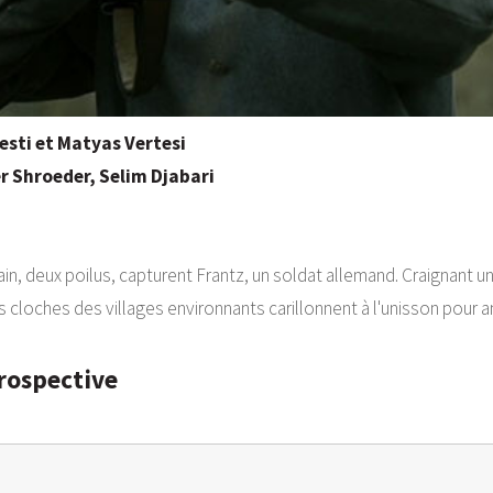
Desti et Matyas Vertesi
r Shroeder, Selim Djabari
n, deux poilus, capturent Frantz, un soldat allemand. Craignant un
s cloches des villages environnants carillonnent à l'unisson pour an
rospective