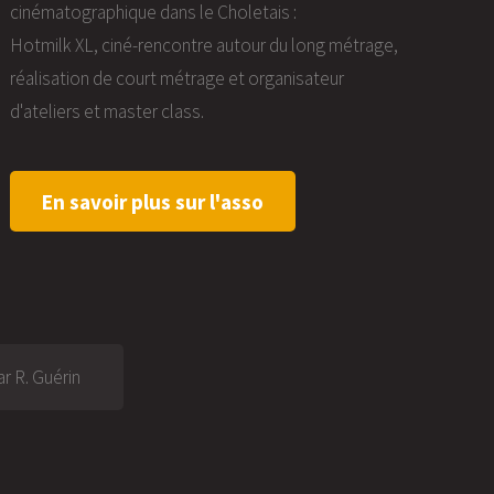
cinématographique dans le Choletais :
Hotmilk XL, ciné-rencontre autour du long métrage,
réalisation de court métrage et organisateur
d'ateliers et master class.
En savoir plus sur l'asso
r R. Guérin