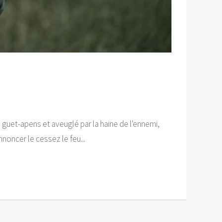
 guet-apens et aveuglé par la haine de l'ennemi,
noncer le cessez le feu...