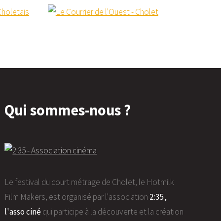
Qui sommes-nous ?
Le festival du court métrage de Cholet, le Hotmilk
Film Makers, est organisé par l'association
2:35,
l'asso ciné
qui participe à la découverte et la création