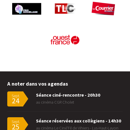
A noter dans vos agendas
Séance ciné-rencontre - 20h30
Sept.
24
au cinéma CGR Cholet
Séance réservées aux collègiens - 14h30
Sept.
25
au cinéma Le Ciné'Fil de Vihiers - Lys-Haut-Layon