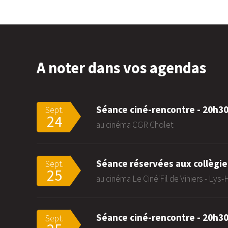
A noter dans vos agendas
Séance ciné-rencontre - 20h3
Sept.
24
au cinéma CGR Cholet
Séance réservées aux collègie
Sept.
25
au cinéma Le Ciné'Fil de Vihiers - Lys
Séance ciné-rencontre - 20h3
Sept.