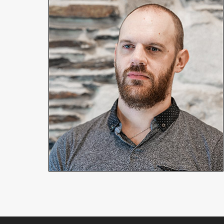
Geoffrey Véron
Réalisateur / Compositeur
En détails