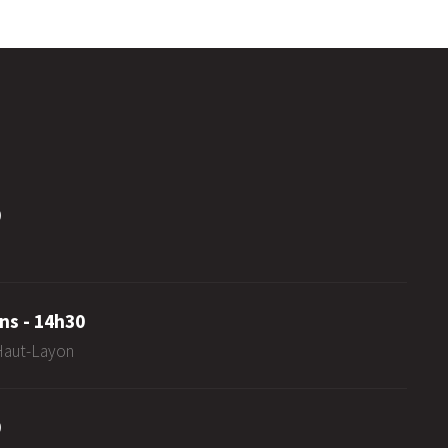
0
ns - 14h30
-Haut-Layon
0